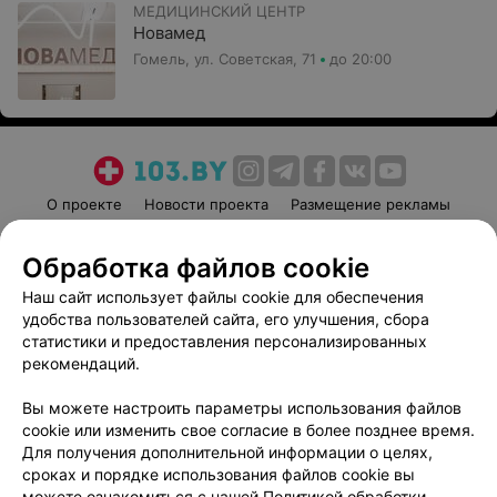
МЕДИЦИНСКИЙ ЦЕНТР
Новамед
Гомель, ул. Советская, 71
до 20:00
О проекте
Новости проекта
Размещение рекламы
Медицинский маркетинг
Публичный договор
Обработка файлов cookie
Пользовательское соглашение
Способы оплаты
Наш сайт использует файлы cookie для обеспечения
Вакансии
Партнеры
удобства пользователей сайта, его улучшения, сбора
Написать руководителю 103.by
статистики и предоставления персонализированных
Написать в поддержку
рекомендаций.
Персональные настройки cookie
Вы можете настроить параметры использования файлов
Обработка персональных данных
cookie или изменить свое согласие в более позднее время.
Для получения дополнительной информации о целях,
сроках и порядке использования файлов cookie вы
можете ознакомиться с нашей
Политикой обработки