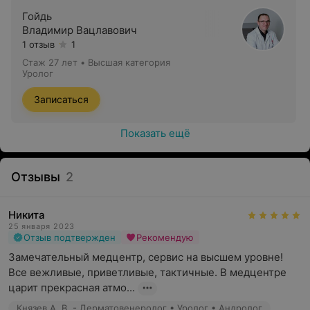
рекомендуется делать это раз в полгода. Мужчинам
Гойдь
старше сорока лет рекомендуется также детальное
Владимир Вацлавович
обследование предстательной железы и мошонки.
1 отзыв
1
Стаж 27 лет
•
Высшая категория
Уролог
Медцентр «НОВАМЕД» предлагает услуги
Записаться
квалифицированного специалиста, который может
помочь решить деликатные проблемы.
Показать ещё
Отзывы
2
Никита
25 января 2023
Отзыв подтвержден
Рекомендую
Замечательный медцентр, сервис на высшем уровне! 
Все вежливые, приветливые, тактичные. В медцентре 
царит прекрасная атмо...
Князев А. В. - Дерматовенеролог • Уролог • Андролог