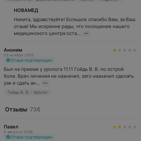
НОВАМЕД
Никита, здравствуйте! Большое спасибо Вам, за Ваш 
отзыв! Мы искренне рады, что посещение нашего 
Распространенные заболевания, с которыми
медицинского центра оста...
обращаются к врачу-урологу:
пиелонефрит;
Аноним
23 ноября 2020
мочекаменная болезнь;
Отзыв подтвержден
уретрит;
Был на приеме у уролога 11.11 Гойдь В. В. по острой 
боли. Врач лечения не назначил, зато назначил сделать 
простатит;
узи и сдать ан...
цистит;
Гойдь В. В. - Уролог
частое мочеиспускание.
Отзывы
736
Последняя проблема не является болезнью как
таковой. Это симптом, который сопровождает многие
недуги, поражающие выделительную систему,
Павел
4 августа 2026
например, цистит. Он представляет собой воспаление
Отзыв подтвержден
внутренних стенок мочевого пузыря. Проявляется