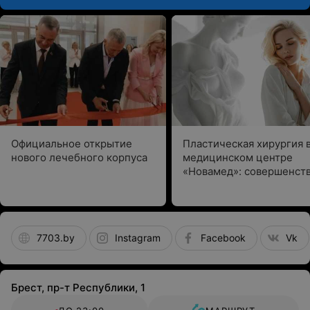
(помутнением мочи, нарушением мочеиспускания),
наблюдается повышение температуры до 39–
40 градусов, головная боль, тошнота, рвота, боли
в пояснице, иногда в суставах и мышцах.
Если есть подобные симптомы, рекомендуется
обратиться к врачу. Наши врачи-урологи ведут также
детский прием.
Официальное открытие
Пластическая хирургия 
нового лечебного корпуса
медицинском центре
«Новамед»: совершенств
деталях и
профессиональный подх
7703.by
Instagram
Facebook
Vk
Брест, пр-т Республики, 1