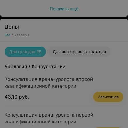
Многие патологии, входящие в компетенцию данного
Показать ещё
специалиста, поначалу не беспокоят больного.
Симптомы появляются, когда патологический процесс
зашел достаточно далеко и бороться с ним трудно.
Цены
Поэтому важно регулярно проходить
профилактические осмотры. Это касается людей
Все
/
Урология
любого пола.
Для граждан РБ
Для иностранных граждан
Урология
/
Консультации
Консультация врача-уролога второй
квалификационной категории
43,10 руб.
Записаться
Консультация врача-уролога первой
квалификационной категории