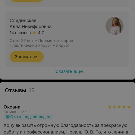
Слединская
Алла Никифоровна
14 отзывов
4.7
Стаж 27 лет
•
Первая категория
Пластический хирург • Хирург
Записаться
Показать ещё
Отзывы
13
Какие методы мы применяем в работе
Оксана
30 мая 2025
В нашем медицинском центре можно получить
Отзыв подтвержден
комплексную помощь в лечении гнойно-
Хочу выразить огромную благодарность за прекрасную 
воспалительных, посттравматических проблем мягких
работу и профессионализм, Носаль Ю. В. То, что лечила 