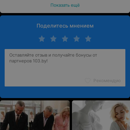
популярная услуга — амбулаторное лечение
Показать ещё
пациентов, прошедших у нас хирургическое лечение
и выписанных из стационара на домашнюю
реабилитацию.
Поделитесь мнением
Подразделение хирургии медицинского центра
«НОВАМЕД» оборудовано радиохирургическим
аппаратом «Surgitron» производства США — именно
он используется при большинстве случаев
оперативного вмешательства. Он выполняет
нетравматичный разрез, может обеспечивать
коагуляцию мягких тканей без их разрушения
и послеоперационных болей.
Рекомендую
Прием ведут опытные врачи, операции проводятся без
длительной госпитализации (одним днем). Обязательно
последующее динамическое наблюдение пациентов
до их полного выздоровления.