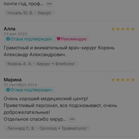
тканей. Предварительно будет проведена тщательная
почти год, проф...
диагностика, в том числе методом пункции
Носаль Ю. В. - Хирург
воспалительных образований.
Наши врачи проведут удаление:
Алла
23 мая 2025
новообразований мягких тканей;
Отзыв подтвержден
Рекомендую
Грамотный и внимательный врач-хирург Корень 
инородных тел в них;
Александр Александрович.
сухожильных ганглиев.
Корень А. А. - Хирург • Флеболог
Мы оказываем помощь при острых болевых синдромах
(применяется блокада боли), наружных кровотечениях.
Марина
10 сентября 2024
Медицинский персонал обрабатывает травматические,
Отзыв подтвержден
термические повреждения (перевязки, разнообразные
Очень хороший медицинский центр!

обработки лекарственными препаратами, другие
Приветливый персонал, все подсказывают, очень 
манипуляции).
доброжелательные!

Отдельное спасибо хирур...
Кроме того, центр «НОВАМЕД» выполняет бережное
снятие швов после проведенных нашими
Леонард С. В. - Ортопед • Травматолог
специалистами оперативных вмешательств. Еще одна