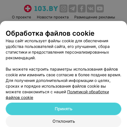
О проекте
Новости проекта
Размещение рекламы
Медицинский маркетинг
Публичный договор
Обработка файлов cookie
Пользовательское соглашение
Способы оплаты
Наш сайт использует файлы cookie для обеспечения
Вакансии
Партнеры
удобства пользователей сайта, его улучшения, сбора
Написать руководителю 103.by
статистики и предоставления персонализированных
Написать в поддержку
рекомендаций.
Персональные настройки cookie
Вы можете настроить параметры использования файлов
Обработка персональных данных
cookie или изменить свое согласие в более позднее время.
Для получения дополнительной информации о целях,
сроках и порядке использования файлов cookie вы
можете ознакомиться с нашей
Политикой обработки
файлов cookie
Принять
© 2026 ООО «Артокс Лаб», УНП 191700409
| 220012, Республика Беларусь,
г. Минск, улица Толбухина, 2, пом. 16 | help@103.by
Отклонить