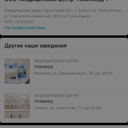
Юридический адрес: Брестская обл., г. Брест, пр. Республики,
д. 1 (за исключением каб. № 3 на 1-ом этаже)
УНП: 291108457
На правах рекламы
Другие наши заведения
МЕДИЦИНСКИЙ ЦЕНТР
Новамед
Могилев, ул. Дзержинского, 7А
до 20:00
МЕДИЦИНСКИЙ ЦЕНТР
Новамед
Гомель, ул. Советская, 71
до 20:00