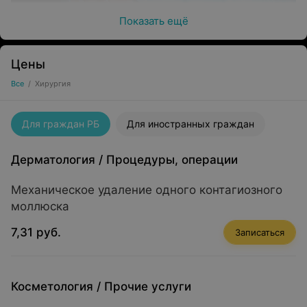
Показать ещё
Цены
Все
/
Хирургия
Для граждан РБ
Для иностранных граждан
Дерматология
/
Процедуры, операции
Чем занимается эта отрасль медицины
Механическое удаление одного контагиозного
моллюска
7,31 руб.
Отличие хирургии от других сфер медицины —
Записаться
применение методов оперативного вмешательства
в поврежденные ткани при диагностике, лечении
заболеваний.
Косметология
/
Прочие услуги
Среди болезней, требующих такого подхода: