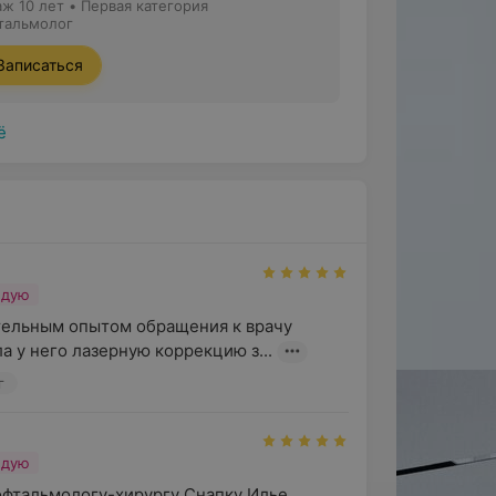
аж 10 лет
•
Первая категория
тальмолог
Записаться
ё
ндую
ельным опытом обращения к врачу 
а у него лазерную коррекцию з...
г
ндую
фтальмологу-хирургу Снапку Илье 