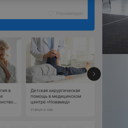
Рекомендую
гия в
Детская хирургическая
Ребенок ес
ре
помощь в медицинском
— это норм
енство в
центре «Новамед»
объяснила,
беспокоить
статья о нас
статья о нас
подход