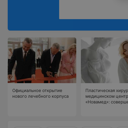
Официальное открытие
Пластическая хирур
нового лечебного корпуса
медицинском цент
«Новамед»: соверш
деталях и
профессиональный 