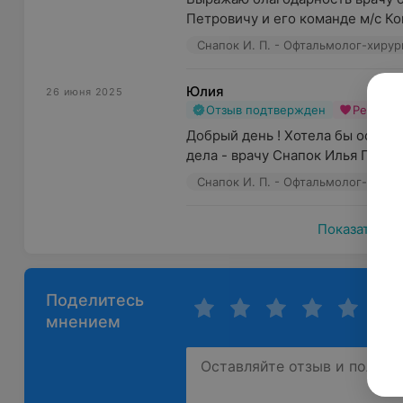
Петровичу и его команде м/с Ков
Снапок И. П. - Офтальмолог-хирур
Юлия
26 июня 2025
Отзыв подтвержден
Рекоме
Добрый день ! Хотела бы остави
дела - врачу Снапок Илья Петров
Снапок И. П. - Офтальмолог-хирур
Показать ещ
Поделитесь
мнением