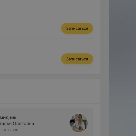
Записаться
Записаться
мидчик
талья Олеговна
т отзывов