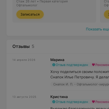
Стаж 26 лет
•
Первая категория
Ст
Офтальмолог
Оф
Записаться
Показать ещ
Отзывы
5
Марина
14 апреля 2026
Отзыв подтвержден
Рекоме
Хочу поделиться своим положит
Снапок Илье Петровичу. Я делал
Снапок И. П. - Офтальмолог-хирур
Кристина
13 августа 2025
Отзыв подтвержден
Рекоме
Выражаю благодарность врачу о