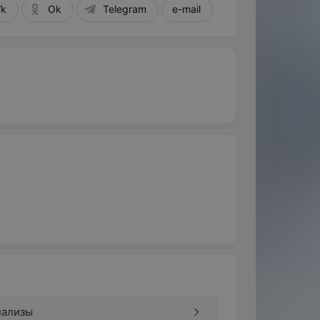
Vk
Ok
Telegram
e-mail
нализы