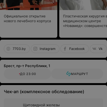
слизистой желудка и 12-перстной кишки.
Официальное открытие
Пластическая хирургия 
В каких случаях нельзя проводить
нового лечебного корпуса
медицинском центре
«Новамед»: совершенств
эндоскопию?
деталях и
профессиональный подх
7703.by
Instagram
Facebook
Vk
Не рекомендуется проводить эндоскопию
пациентам с острым инфарктом миокарда и пациентам
в тяжелом состоянии.
Брест, пр-т Республики, 1
Нежелательно проводить эндоскопические
ДО 23:00
МАРШРУТ
манипуляции также при беременности.
Относительным противопоказанием для
проведения манипуляций является эпилепсия
Чек-ап (комплексное обследование)
и некоторые другие заболевания.
Щитовидной железы