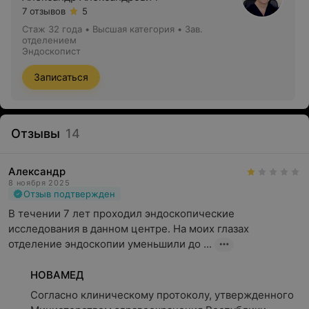
7 отзывов
5
Стаж 32 года
•
Высшая категория
•
Зав.
отделением
При каких заболеваниях используется
Эндоскопист
эндоскопия?
Записаться
Отзывы
14
При заболеваниях пищевода, желудка,
двенадцатиперстной кишки, толстого кишечника, а
Александр
также для профилактического выявления скрыто
8 ноября 2025
протекающих заболеваний, в том числе опухолей.
Отзыв подтвержден
В течении 7 лет проходил эндоскопические 
Какие процедуры используются, как к ним
исследования в данном центре. На моих глазах 
готовиться?
отделение эндоскопии уменьшили до ...
«
ФГДС», или эзофагогастродуоденоскопия,
— это
НОВАМЕД
обследование пищевода, желудка,
двенадцатиперстной кишки.
Согласно клиническому протоколу, утвержденного 
— Проводится натощак.