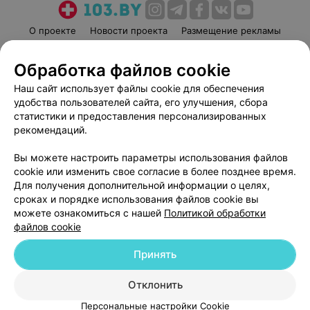
Комплекс дезинфицирующих мероприятий в центре
включает несколько этапов. Для нашего персонала —
О проекте
Новости проекта
Размещение рекламы
это вопрос первостепенной важности. Мойка
Медицинский маркетинг
Публичный договор
эндоскопического оборудования производится в
Обработка файлов cookie
Пользовательское соглашение
Способы оплаты
специальных моечных машинах с использованием
Наш сайт использует файлы cookie для обеспечения
Вакансии
Партнеры
специальных современных дезинфицирующих
удобства пользователей сайта, его улучшения, сбора
растворов.
Написать руководителю 103.by
статистики и предоставления персонализированных
Написать в поддержку
рекомендаций.
Если на всех этапах диагностики и лечения работают
Персональные настройки cookie
опытные специалисты на современном оборудовании,
Вы можете настроить параметры использования файлов
соблюдаются высокие стандарты, то осложнения или
Обработка персональных данных
cookie или изменить свое согласие в более позднее время.
проблемы вряд ли возникнут. Доверяйте заботу о своём
Для получения дополнительной информации о целях,
здоровье профессионалам!
сроках и порядке использования файлов cookie вы
можете ознакомиться с нашей
Политикой обработки
файлов cookie
Принять
Возникли вопросы?
© 2026 ООО «Артокс Лаб», УНП 191700409
| 220012, Республика Беларусь,
г. Минск, улица Толбухина, 2, пом. 16 | help@103.by
Отклонить
Служба поддержки
+375 291212755
Персональные настройки Cookie