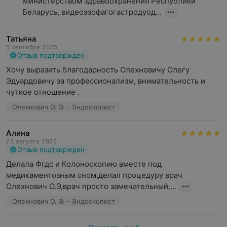
Министерством здравоохранения Республики 
— Перед процедурой следует воздержаться от еды и
Беларусь, видеоэзофагогастродуод...
напитков, не принимать «красящие» лекарства,
такие как активированный уголь, препараты железа.
Татьяна
— Рекомендуемый последний прием пищи накануне
5 сентября 2025
дня процедуры в 18:00.
Отзыв подтвержден
Хочу выразить благодарность Олехновичу Олегу 
Колоноскопия
— обследование толстого кишечника.
Эдуардовичу за профессионализм, внимательность и 
— Кишечник должен быть очищен препаратом для
чуткое отношение .
очищения кишечника перед обследованиями и
операциями. Следуйте инструкции производителя.
Олехнович О. Э. - Эндоскопист
— Очень важно за несколько дней соблюдать диету.
Алина
Разрешается белковая пищи и напитки:
23 августа 2025
яйца, сыр, нежирные кисломолочные продукты и
Отзыв подтвержден
молоко; отварные мясо и птица (кроме колбасных
Делала Фгдс и Колоноскопию вместе под 
изделий), нежирные сорта рыбы; желе, сахар, мед,
медикаментозным сном,делал процедуру врач 
прозрачные бульоны; чай и кофе без молока, сок без
Олехнович О.Э,врач просто замечательный,...
мякоти, безалкогольные неокрашенные напитки,
Олехнович О. Э. - Эндоскопист
вода.
Запрещается растительная пища и напитки: